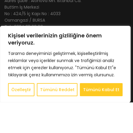
Adres Şube : Altınova Mh. İstanbul Cd.
Buttim İş Merkezi
No : 424/5 İç Kapı No : 4033
Osmangazi / BURSA
Tel : 0224 211 62 66
Gsm : 0543 407 93 23
Kişisel verilerinizin gizliliğine önem
E-Posta : info@bkbstore.com
veriyoruz.
Tarama deneyiminizi geliştirmek, kişiselleştirilmiş
KURUMSAL
reklamlar veya içerikler sunmak ve trafiğimizi analiz
Anasayfa
etmek için çerezler kullanıyoruz. "Tümünü Kabul Et"e
Hakkımızda
tıklayarak çerez kullanımımıza izin vermiş olursunuz.
Store
Özelleştir
Tümünü Reddet
Tümünü Kabul Et
0
İletişim
Store
Sepet
Hesabım
İstek Listesi
Whatsapp
BİLGİLENDİRME