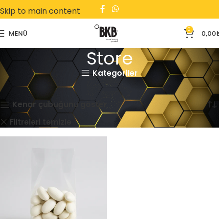
Skip to main content
0
MENÜ
0,00
Store
Kategoriler
Ana Sayfa
Store
Tek bir sonuç gösteriliyor
Kenar çubuğunu göster
Çanta
Yan Körüklü
Filtreleri temizle