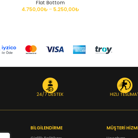
Flat Bottom
4.750,00
₺
–
5.250,00
₺
24/7 DESTEK
HIZLI TESLİMA
BİLGİLENDİRME
MÜŞTERİ HİZM