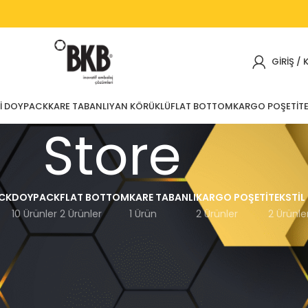
GIRIŞ / 
I DOYPACK
KARE TABANLI
YAN KÖRÜKLÜ
FLAT BOTTOM
KARGO POŞETI
TE
Store
CK
DOYPACK
FLAT BOTTOM
KARE TABANLI
KARGO POŞETI
TEKSTIL
10 Ürünler
2 Ürünler
1 Ürün
2 Ürünler
2 Ürünle
Göster
12
15
18