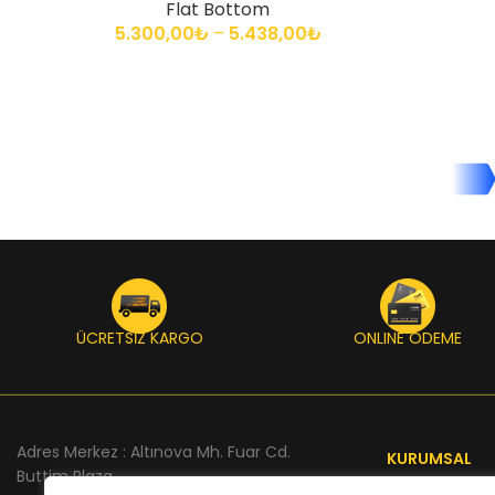
Flat Bottom
5.300,00
₺
–
5.438,00
₺
ÜCRETSİZ KARGO
ONLINE ÖDEME
Adres Merkez : Altınova Mh. Fuar Cd.
KURUMSAL
Buttim Plaza