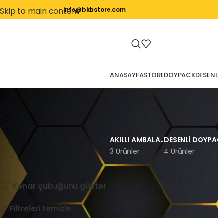
Skip to main content
info@bkbstore.com
ANASAYFA
STORE
DOYPACK
DESENL
AKILLI AMBALAJ
DESENLI DOYPA
3 Ürünler
4 Ürünler
Ana Sayfa
Store
Kenar çubuğunu göster
Flat Bottom
Kutu
Filtreleri temizle