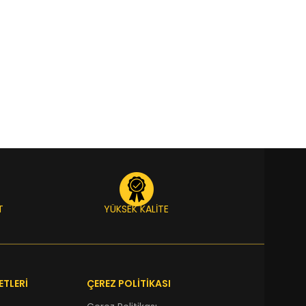
T
YÜKSEK KALİTE
ETLERİ
ÇEREZ POLİTİKASI