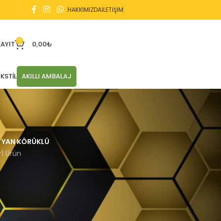
HAKKIMIZDA
İLETİŞİM
0
KAYIT
0,00
₺
KSTIL
AKILLI AMBALAJ
YAN KÖRÜKLÜ
r
1 Ürün
2 sonucun tümü gösteriliyor
21
24