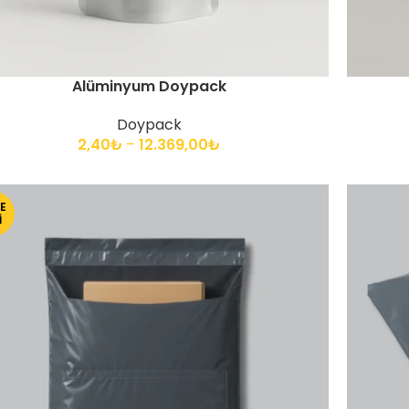
Alüminyum Doypack
Doypack
2,40
₺
–
12.369,00
₺
E
I