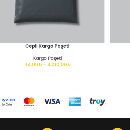
Cepli Kargo Poşeti
Kargo Poşeti
114,00
₺
–
3.010,00
₺