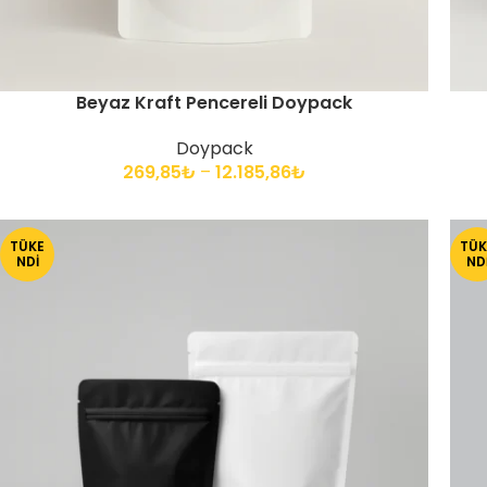
Beyaz Kraft Pencereli Doypack
Doypack
269,85
₺
–
12.185,86
₺
TÜKE
TÜK
NDI
ND