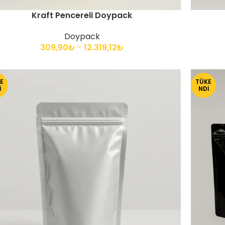
Kraft Pencereli Doypack
Doypack
309,90
₺
–
12.319,12
₺
E
TÜKE
I
NDI