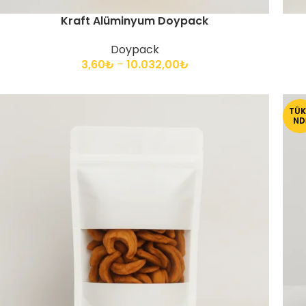
Kraft Alüminyum Doypack
Doypack
3,60
₺
–
10.032,00
₺
TÜK
ND