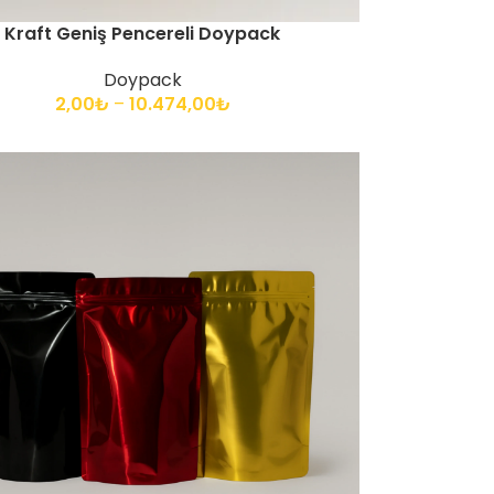
Kraft Geniş Pencereli Doypack
Doypack
2,00
₺
–
10.474,00
₺