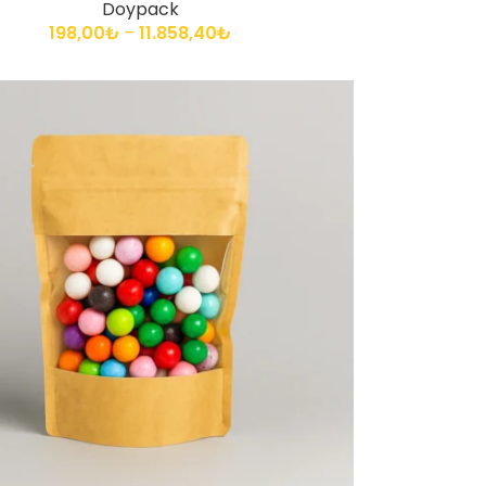
Doypack
198,00
₺
–
11.858,40
₺