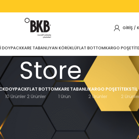
GIRIŞ / 
I DOYPACK
KARE TABANLI
YAN KÖRÜKLÜ
FLAT BOTTOM
KARGO POŞETI
TE
Store
CK
DOYPACK
FLAT BOTTOM
KARE TABANLI
KARGO POŞETI
TEKSTIL
10 Ürünler
2 Ürünler
1 Ürün
2 Ürünler
2 Ürünle
Göster
12
15
18