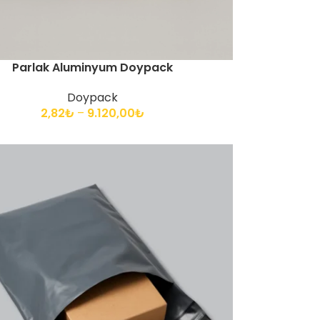
Parlak Aluminyum Doypack
Doypack
2,82
₺
–
9.120,00
₺