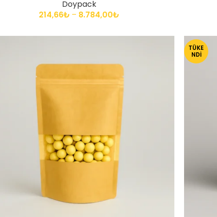
Doypack
214,66
₺
–
8.784,00
₺
TÜKE
NDI