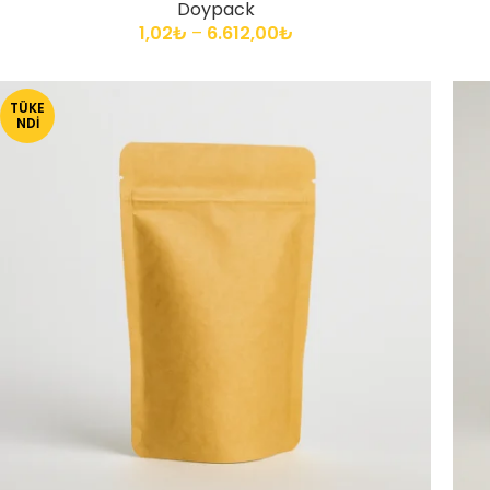
Doypack
1,02
₺
–
6.612,00
₺
TÜKE
NDI