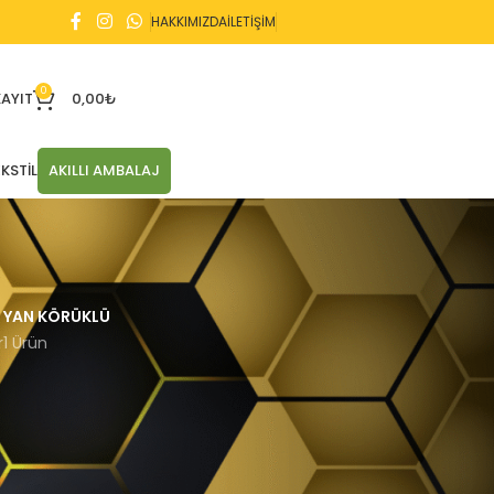
HAKKIMIZDA
İLETİŞİM
0
KAYIT
0,00
₺
KSTIL
AKILLI AMBALAJ
YAN KÖRÜKLÜ
r
1 Ürün
12 sonucun tümü gösteriliyor
21
24