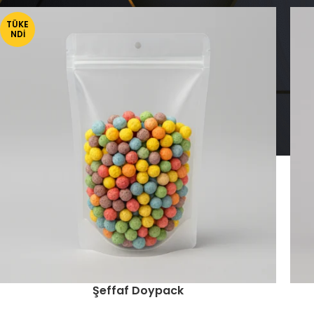
TÜKE
NDI
Şeffaf Doypack