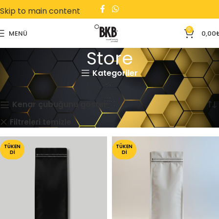
Skip to main content
0
MENÜ
0,00
Store
Kategoriler
Ana Sayfa
Store
4 sonucun tümü gösteriliyor
Kenar çubuğunu göster
Kargo Poşeti
Flat Bottom
Filtreleri temizle
TÜKEN
TÜKEN
DI
DI