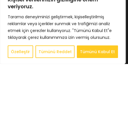
veriyoruz.
İletişim
Tarama deneyiminizi geliştirmek, kişiselleştirilmiş
reklamlar veya içerikler sunmak ve trafiğimizi analiz
etmek için çerezler kullanıyoruz. "Tümünü Kabul Et"e
tıklayarak çerez kullanımımıza izin vermiş olursunuz.
BİLGİLENDİRME
Özelleştir
Tümünü Reddet
Tümünü Kabul Et
Gizlilik Politikası
0
Store
Sepet
Hesabım
İstek Listesi
Whatsapp
Şartlar ve Koşullar
iade ve Geri Ödeme Politikası
Mesafeli Satıs Sözleşmesi
MÜŞTERİ HİZMETLERİ
Hesabım
Siparişler
Sipariş Takip