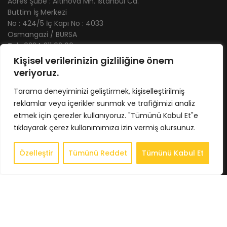
Adres Şube : Altınova Mh. İstanbul Cd.
Buttim İş Merkezi
No : 424/5 İç Kapı No : 4033
Osmangazi / BURSA
Tel : 0224 211 62 66
Gsm : 0543 407 93 23
Kişisel verilerinizin gizliliğine önem
E-Posta : info@bkbstore.com
veriyoruz.
Tarama deneyiminizi geliştirmek, kişiselleştirilmiş
KURUMSAL
reklamlar veya içerikler sunmak ve trafiğimizi analiz
Anasayfa
etmek için çerezler kullanıyoruz. "Tümünü Kabul Et"e
Hakkımızda
tıklayarak çerez kullanımımıza izin vermiş olursunuz.
Store
Özelleştir
Tümünü Reddet
Tümünü Kabul Et
0
İletişim
Store
Sepet
Hesabım
İstek Listesi
Whatsapp
BİLGİLENDİRME