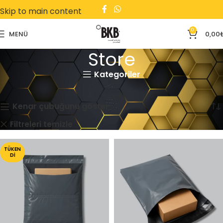
Skip to main content
0
MENÜ
0,00
Store
Kategoriler
Ana Sayfa
Store
2 sonucun tümü gösteriliyor
Kenar çubuğunu göster
Kargo Poşeti
Kutu
Filtreleri temizle
TÜKEN
DI