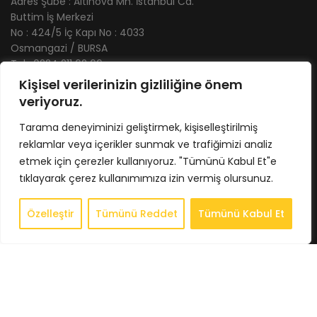
Adres Şube : Altınova Mh. İstanbul Cd.
Buttim İş Merkezi
No : 424/5 İç Kapı No : 4033
Osmangazi / BURSA
Tel : 0224 211 62 66
Gsm : 0543 407 93 23
Kişisel verilerinizin gizliliğine önem
E-Posta : info@bkbstore.com
veriyoruz.
Tarama deneyiminizi geliştirmek, kişiselleştirilmiş
KURUMSAL
reklamlar veya içerikler sunmak ve trafiğimizi analiz
Anasayfa
etmek için çerezler kullanıyoruz. "Tümünü Kabul Et"e
Hakkımızda
tıklayarak çerez kullanımımıza izin vermiş olursunuz.
Store
Özelleştir
Tümünü Reddet
Tümünü Kabul Et
0
İletişim
Store
Sepet
Hesabım
İstek Listesi
Whatsapp
BİLGİLENDİRME