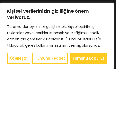
Store
Kişisel verilerinizin gizliliğine önem
İletişim
veriyoruz.
Tarama deneyiminizi geliştirmek, kişiselleştirilmiş
reklamlar veya içerikler sunmak ve trafiğimizi analiz
etmek için çerezler kullanıyoruz. "Tümünü Kabul Et"e
BİLGİLENDİRME
tıklayarak çerez kullanımımıza izin vermiş olursunuz.
Gizlilik Politikası
Özelleştir
Tümünü Reddet
Tümünü Kabul Et
0
Şartlar ve Koşullar
Store
Sepet
Hesabım
İstek Listesi
Whatsapp
iade ve Geri Ödeme Politikası
Mesafeli Satıs Sözleşmesi
MÜŞTERİ HİZMETLERİ
Hesabım
Siparişler