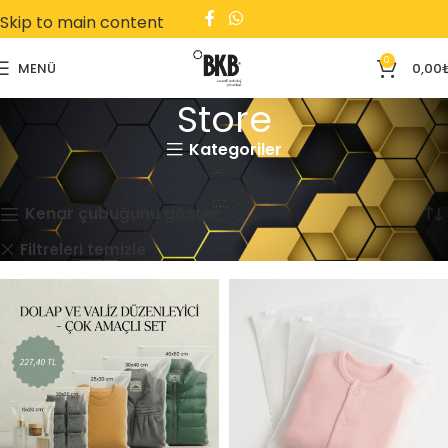
Skip to main content
0
MENÜ
0,00
Store
Kategoriler
Ana Sayfa
Store
4 sonucun tümü gösteriliyor
Kenar çubuğunu göster
Kargo Poşeti
Tekstil
Filtreleri temizle