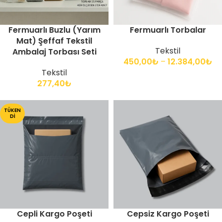
Fermuarlı Buzlu (Yarım
Fermuarlı Torbalar
Mat) Şeffaf Tekstil
Tekstil
Ambalaj Torbası Seti
450,00
₺
–
12.384,00
₺
Tekstil
277,40
₺
TÜKEN
DI
Cepli Kargo Poşeti
Cepsiz Kargo Poşeti