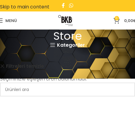
Skip to main content
0
MENÜ
0,00
Store
Kategoriler
Ana Sayfa
Store
Otomotiv
Kutu
Filtreleri temizle
Seçiminizle eşleşen ürün bulunamadı.