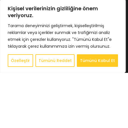
No : 424/5 İç Kapı No : 4033
Osmangazi / BURSA
Kişisel verilerinizin gizliliğine önem
Tel : 0224 211 62 66
veriyoruz.
Gsm : 0543 407 93 23
E-Posta : info@bkbstore.com
Tarama deneyiminizi geliştirmek, kişiselleştirilmiş
reklamlar veya içerikler sunmak ve trafiğimizi analiz
KURUMSAL
etmek için çerezler kullanıyoruz. "Tümünü Kabul Et"e
tıklayarak çerez kullanımımıza izin vermiş olursunuz.
Anasayfa
Hakkımızda
Özelleştir
Tümünü Reddet
Tümünü Kabul Et
0
Store
Store
Sepet
Hesabım
İstek Listesi
Whatsapp
İletişim
BİLGİLENDİRME
Gizlilik Politikası