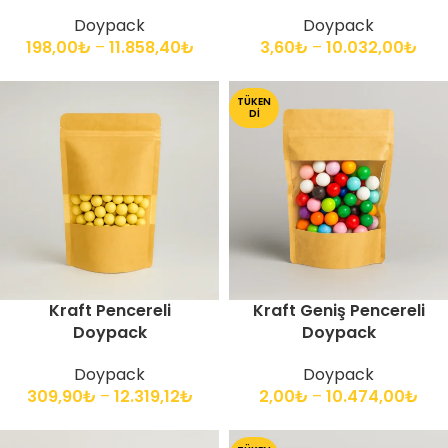
Doypack
Doypack
198,00
₺
–
11.858,40
₺
3,60
₺
–
10.032,00
₺
TÜKEN
DI
Kraft Pencereli
Kraft Geniş Pencereli
Doypack
Doypack
Doypack
Doypack
309,90
₺
–
12.319,12
₺
2,00
₺
–
10.474,00
₺