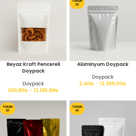
TÜKEN
DI
Beyaz Kraft Pencereli
Alüminyum Doypack
Doypack
Doypack
Doypack
2,40
₺
–
12.369,00
₺
269,85
₺
–
12.185,86
₺
TÜKEN
TÜKEN
DI
DI