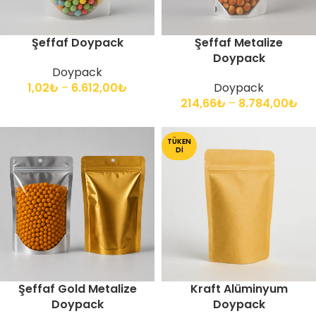
Şeffaf Doypack
Şeffaf Metalize
Doypack
Doypack
1,02
₺
–
6.612,00
₺
Doypack
214,66
₺
–
8.784,00
₺
TÜKEN
DI
Şeffaf Gold Metalize
Kraft Alüminyum
Doypack
Doypack