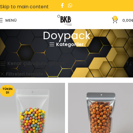
Skip to main content
0
MENÜ
0,00
Doypack
Kategoriler
Ana Sayfa
Doypack
10 sonucun tümü gösteriliyor
Kenar çubuğunu göster
Doypack
Gida
Filtreleri temizle
TÜKEN
DI