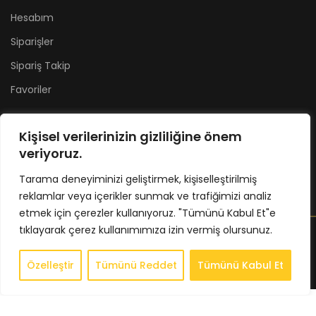
Hesabım
Siparişler
Sipariş Takip
Favoriler
ÇEREZ POLİTİKASI
Kişisel verilerinizin gizliliğine önem
Çerez Politikası
veriyoruz.
KVKK Aydınlanma Metni
Tarama deneyiminizi geliştirmek, kişiselleştirilmiş
reklamlar veya içerikler sunmak ve trafiğimizi analiz
etmek için çerezler kullanıyoruz. "Tümünü Kabul Et"e
BKBSTORE
2025
tıklayarak çerez kullanımımıza izin vermiş olursunuz.
Web Dizayn :
Web Center
Özelleştir
Tümünü Reddet
Tümünü Kabul Et
0
Store
Sepet
Hesabım
İstek Listesi
Whatsapp