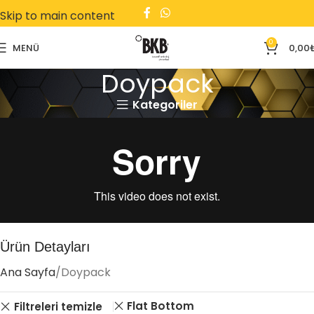
Skip to main content
0
MENÜ
0,00
Doypack
Kategoriler
Ürün Detayları
Ana Sayfa
Doypack
Flat Bottom
Filtreleri temizle