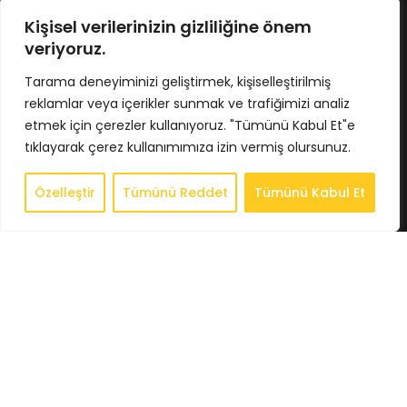
No : 424/5 İç Kapı No : 4033
Osmangazi / BURSA
Kişisel verilerinizin gizliliğine önem
Tel : 0224 211 62 66
veriyoruz.
Gsm : 0543 407 93 23
E-Posta : info@bkbstore.com
Tarama deneyiminizi geliştirmek, kişiselleştirilmiş
reklamlar veya içerikler sunmak ve trafiğimizi analiz
KURUMSAL
etmek için çerezler kullanıyoruz. "Tümünü Kabul Et"e
tıklayarak çerez kullanımımıza izin vermiş olursunuz.
Anasayfa
Hakkımızda
Özelleştir
Tümünü Reddet
Tümünü Kabul Et
0
Store
Store
Sepet
Hesabım
İstek Listesi
Whatsapp
İletişim
BİLGİLENDİRME
Gizlilik Politikası