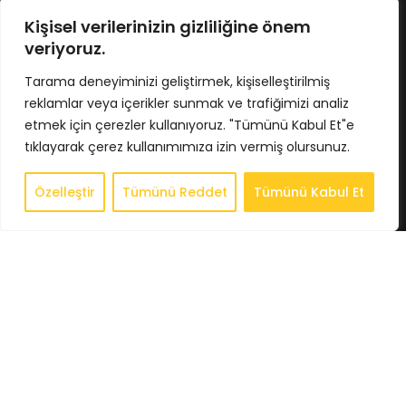
No : 424/5 İç Kapı No : 4033
Osmangazi / BURSA
Kişisel verilerinizin gizliliğine önem
Tel : 0224 211 62 66
veriyoruz.
Gsm : 0543 407 93 23
E-Posta : info@bkbstore.com
Tarama deneyiminizi geliştirmek, kişiselleştirilmiş
reklamlar veya içerikler sunmak ve trafiğimizi analiz
KURUMSAL
etmek için çerezler kullanıyoruz. "Tümünü Kabul Et"e
tıklayarak çerez kullanımımıza izin vermiş olursunuz.
Anasayfa
Hakkımızda
Özelleştir
Tümünü Reddet
Tümünü Kabul Et
0
Store
Store
Sepet
Hesabım
İstek Listesi
Whatsapp
İletişim
BİLGİLENDİRME
Gizlilik Politikası