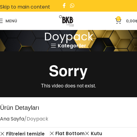
Skip to main content
0
MENÜ
0,00
Doypack
Kategoriler
Ürün Detayları
Ana Sayfa
Doypack
Flat Bottom
Kutu
Filtreleri temizle