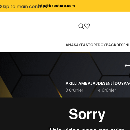
Skip to main content
info@bkbstore.com
ANASAYFA
STORE
DOYPACK
DESENL
AKILLI AMBALAJ
DESENLI DOYPA
3 Ürünler
4 Ürünler