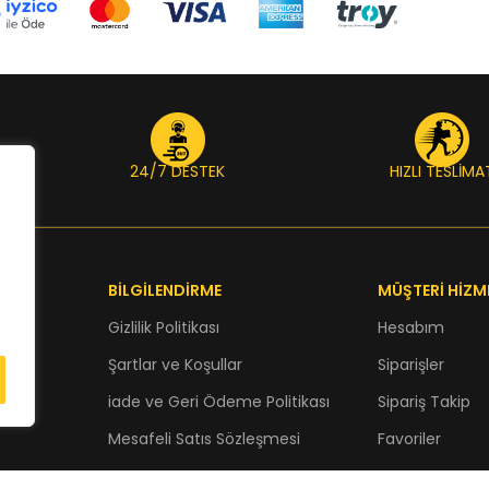
24/7 DESTEK
HIZLI TESLİMA
BİLGİLENDİRME
MÜŞTERİ HİZM
Gizlilik Politikası
Hesabım
Şartlar ve Koşullar
Siparişler
iade ve Geri Ödeme Politikası
Sipariş Takip
Mesafeli Satıs Sözleşmesi
Favoriler