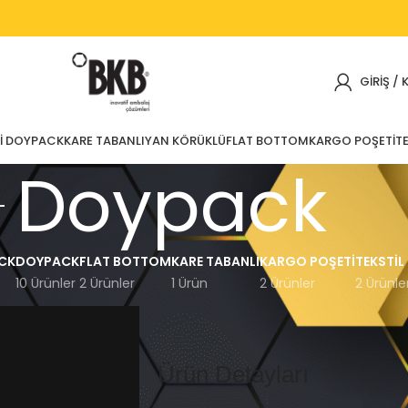
GIRIŞ / 
I DOYPACK
KARE TABANLI
YAN KÖRÜKLÜ
FLAT BOTTOM
KARGO POŞETI
TE
Doypack
CK
DOYPACK
FLAT BOTTOM
KARE TABANLI
KARGO POŞETI
TEKSTIL
10 Ürünler
2 Ürünler
1 Ürün
2 Ürünler
2 Ürünle
Ürün Detayları