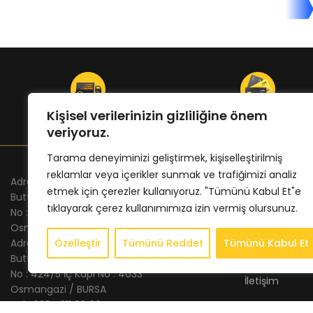
ÜCRETSİZ KARGO
ONLINE ÖDEME
Kişisel verilerinizin gizliliğine önem
veriyoruz.
Tarama deneyiminizi geliştirmek, kişiselleştirilmiş
reklamlar veya içerikler sunmak ve trafiğimizi analiz
Adres Merkez : Altınova Mh. Fuar Cd.
KURUMSAL
etmek için çerezler kullanıyoruz. "Tümünü Kabul Et"e
Buttim Plaza
tıklayarak çerez kullanımımıza izin vermiş olursunuz.
Anasayfa
No : 23 Kat : 24 İç Kapı No : 2402
Osmangazi / BURSA
Hakkımızda
Adres Şube : Altınova Mh. İstanbul Cd.
Özelleştir
Tümünü Reddet
Tümünü Kabul Et
Store
Buttim İş Merkezi
No : 424/5 İç Kapı No : 4033
İletişim
Osmangazi / BURSA
Tel : 0224 211 62 66