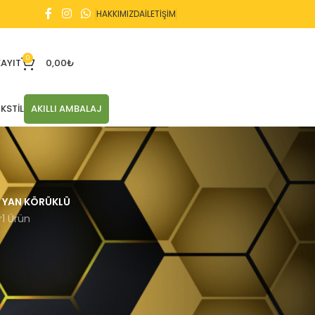
HAKKIMIZDA
İLETİŞİM
0
KAYIT
0,00
₺
KSTIL
AKILLI AMBALAJ
YAN KÖRÜKLÜ
r
1 Ürün