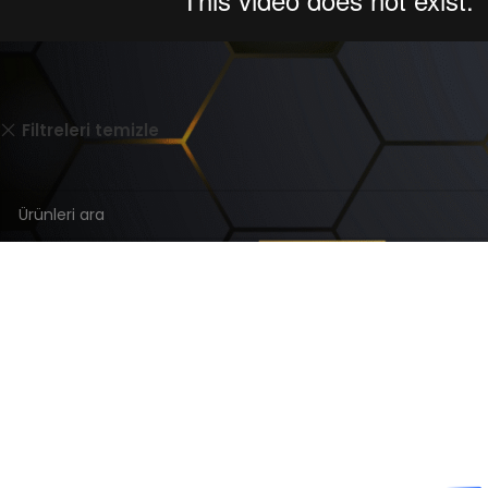
Ana Sayfa
Doypack
Gida
Flat Bottom
Filtreleri temizle
Seçiminizle eşleşen ürün bulunamadı.