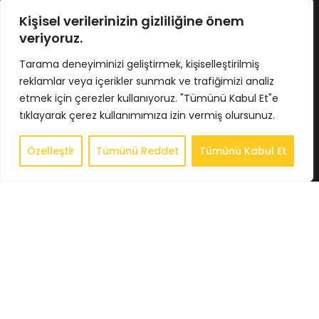
No : 424/5 İç Kapı No : 4033
Osmangazi / BURSA
Kişisel verilerinizin gizliliğine önem
Tel : 0224 211 62 66
veriyoruz.
Gsm : 0543 407 93 23
E-Posta : info@bkbstore.com
Tarama deneyiminizi geliştirmek, kişiselleştirilmiş
reklamlar veya içerikler sunmak ve trafiğimizi analiz
KURUMSAL
etmek için çerezler kullanıyoruz. "Tümünü Kabul Et"e
tıklayarak çerez kullanımımıza izin vermiş olursunuz.
Anasayfa
Hakkımızda
Özelleştir
Tümünü Reddet
Tümünü Kabul Et
0
Store
Store
Sepet
Hesabım
İstek Listesi
Whatsapp
İletişim
BİLGİLENDİRME
Gizlilik Politikası