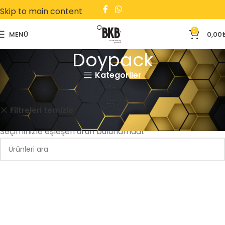
Skip to main content
0
MENÜ
0,00
Doypack
Kategoriler
Ana Sayfa
Doypack
Kare Tabanlı
Gida
Filtreleri temizle
Seçiminizle eşleşen ürün bulunamadı.