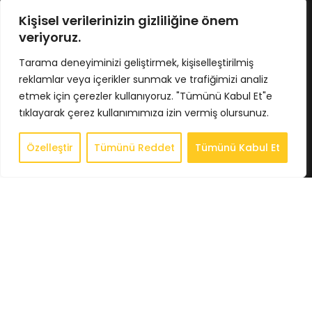
No : 424/5 İç Kapı No : 4033
Osmangazi / BURSA
Kişisel verilerinizin gizliliğine önem
Tel : 0224 211 62 66
veriyoruz.
Gsm : 0543 407 93 23
E-Posta : info@bkbstore.com
Tarama deneyiminizi geliştirmek, kişiselleştirilmiş
reklamlar veya içerikler sunmak ve trafiğimizi analiz
KURUMSAL
etmek için çerezler kullanıyoruz. "Tümünü Kabul Et"e
tıklayarak çerez kullanımımıza izin vermiş olursunuz.
Anasayfa
Hakkımızda
Özelleştir
Tümünü Reddet
Tümünü Kabul Et
0
Store
Store
Sepet
Hesabım
İstek Listesi
Whatsapp
İletişim
BİLGİLENDİRME
Gizlilik Politikası