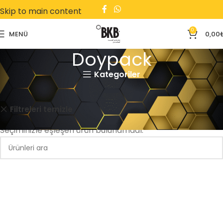
Skip to main content
0
MENÜ
0,00
Doypack
Kategoriler
Ana Sayfa
Doypack
Kare Tabanlı
Kargo Poşeti
Filtreleri temizle
Seçiminizle eşleşen ürün bulunamadı.