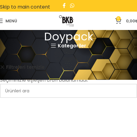
Skip to main content
0
MENÜ
0,00
Doypack
Kategoriler
Ana Sayfa
Doypack
Kargo Poşeti
Gida
Filtreleri temizle
Seçiminizle eşleşen ürün bulunamadı.