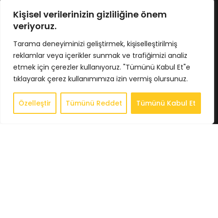
No : 424/5 İç Kapı No : 4033
Osmangazi / BURSA
Kişisel verilerinizin gizliliğine önem
Tel : 0224 211 62 66
veriyoruz.
Gsm : 0543 407 93 23
E-Posta : info@bkbstore.com
Tarama deneyiminizi geliştirmek, kişiselleştirilmiş
reklamlar veya içerikler sunmak ve trafiğimizi analiz
KURUMSAL
etmek için çerezler kullanıyoruz. "Tümünü Kabul Et"e
tıklayarak çerez kullanımımıza izin vermiş olursunuz.
Anasayfa
Hakkımızda
Özelleştir
Tümünü Reddet
Tümünü Kabul Et
0
Store
Store
Sepet
Hesabım
İstek Listesi
Whatsapp
İletişim
BİLGİLENDİRME
Gizlilik Politikası