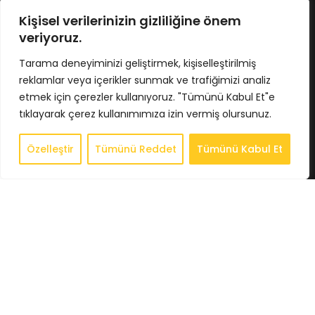
No : 424/5 İç Kapı No : 4033
Osmangazi / BURSA
Kişisel verilerinizin gizliliğine önem
Tel : 0224 211 62 66
veriyoruz.
Gsm : 0543 407 93 23
E-Posta : info@bkbstore.com
Tarama deneyiminizi geliştirmek, kişiselleştirilmiş
reklamlar veya içerikler sunmak ve trafiğimizi analiz
KURUMSAL
etmek için çerezler kullanıyoruz. "Tümünü Kabul Et"e
tıklayarak çerez kullanımımıza izin vermiş olursunuz.
Anasayfa
Hakkımızda
Özelleştir
Tümünü Reddet
Tümünü Kabul Et
0
Store
Store
Sepet
Hesabım
İstek Listesi
Whatsapp
İletişim
BİLGİLENDİRME
Gizlilik Politikası