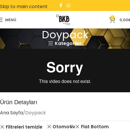
Skip to main content
0
MENÜ
0,00
Doypack
Kategoriler
Ürün Detayları
Ana Sayfa
Doypack
Otomotiv
Flat Bottom
Filtreleri temizle