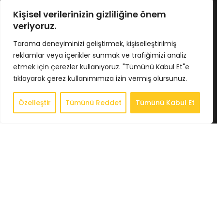
No : 424/5 İç Kapı No : 4033
Osmangazi / BURSA
Kişisel verilerinizin gizliliğine önem
Tel : 0224 211 62 66
veriyoruz.
Gsm : 0543 407 93 23
E-Posta : info@bkbstore.com
Tarama deneyiminizi geliştirmek, kişiselleştirilmiş
reklamlar veya içerikler sunmak ve trafiğimizi analiz
KURUMSAL
etmek için çerezler kullanıyoruz. "Tümünü Kabul Et"e
tıklayarak çerez kullanımımıza izin vermiş olursunuz.
Anasayfa
Hakkımızda
Özelleştir
Tümünü Reddet
Tümünü Kabul Et
0
Store
Store
Sepet
Hesabım
İstek Listesi
Whatsapp
İletişim
BİLGİLENDİRME
Gizlilik Politikası