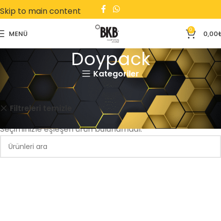
Skip to main content
0
MENÜ
0,00
Doypack
Kategoriler
Ana Sayfa
Doypack
Otomotiv
Yan Körüklü
Filtreleri temizle
Seçiminizle eşleşen ürün bulunamadı.