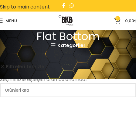
Skip to main content
0
MENÜ
0,00
Flat Bottom
Kategoriler
Ana Sayfa
Flat Bottom
Doypack
Filtreleri temizle
Seçiminizle eşleşen ürün bulunamadı.