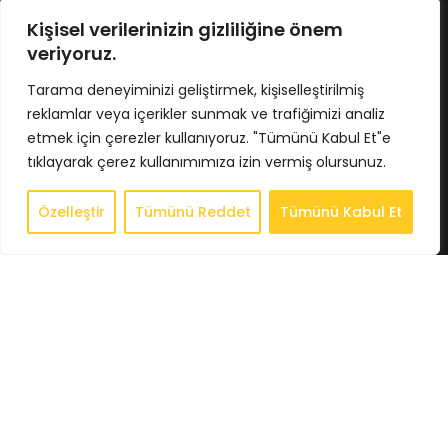
No : 424/5 İç Kapı No : 4033
Osmangazi / BURSA
Kişisel verilerinizin gizliliğine önem
Tel : 0224 211 62 66
veriyoruz.
Gsm : 0543 407 93 23
E-Posta : info@bkbstore.com
Tarama deneyiminizi geliştirmek, kişiselleştirilmiş
reklamlar veya içerikler sunmak ve trafiğimizi analiz
KURUMSAL
etmek için çerezler kullanıyoruz. "Tümünü Kabul Et"e
tıklayarak çerez kullanımımıza izin vermiş olursunuz.
Anasayfa
Hakkımızda
Özelleştir
Tümünü Reddet
Tümünü Kabul Et
0
Store
Store
Sepet
Hesabım
İstek Listesi
Whatsapp
İletişim
BİLGİLENDİRME
Gizlilik Politikası