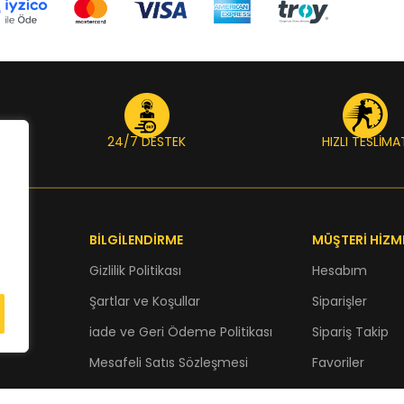
24/7 DESTEK
HIZLI TESLİMA
BİLGİLENDİRME
MÜŞTERİ HİZM
Gizlilik Politikası
Hesabım
Şartlar ve Koşullar
Siparişler
iade ve Geri Ödeme Politikası
Sipariş Takip
Mesafeli Satıs Sözleşmesi
Favoriler