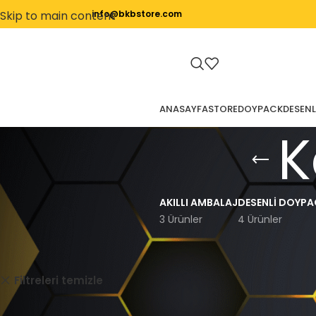
Skip to main content
info@bkbstore.com
ANASAYFA
STORE
DOYPACK
DESENL
K
AKILLI AMBALAJ
DESENLI DOYPA
3 Ürünler
4 Ürünler
Ana Sayfa
Kare Tabanlı
Çanta
Otomotiv
Filtreleri temizle
Seçiminizle eşleşen ürün bulunamadı.