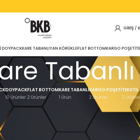
GIRIŞ / 
I DOYPACK
KARE TABANLI
YAN KÖRÜKLÜ
FLAT BOTTOM
KARGO POŞETI
TE
are Tabanlı
CK
DOYPACK
FLAT BOTTOM
KARE TABANLI
KARGO POŞETI
TEKSTIL
10 Ürünler
2 Ürünler
1 Ürün
2 Ürünler
2 Ürünle