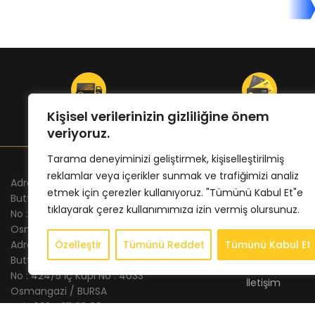
ÜCRETSİZ KARGO
ONLINE ÖDEME
Kişisel verilerinizin gizliliğine önem
veriyoruz.
Tarama deneyiminizi geliştirmek, kişiselleştirilmiş
reklamlar veya içerikler sunmak ve trafiğimizi analiz
Adres Merkez : Altınova Mh. Fuar Cd.
KURUMSAL
etmek için çerezler kullanıyoruz. "Tümünü Kabul Et"e
Buttim Plaza
tıklayarak çerez kullanımımıza izin vermiş olursunuz.
Anasayfa
No : 23 Kat : 24 İç Kapı No : 2402
Osmangazi / BURSA
Hakkımızda
Adres Şube : Altınova Mh. İstanbul Cd.
Özelleştir
Tümünü Reddet
Tümünü Kabul Et
Store
Buttim İş Merkezi
No : 424/5 İç Kapı No : 4033
İletişim
Osmangazi / BURSA
Tel : 0224 211 62 66