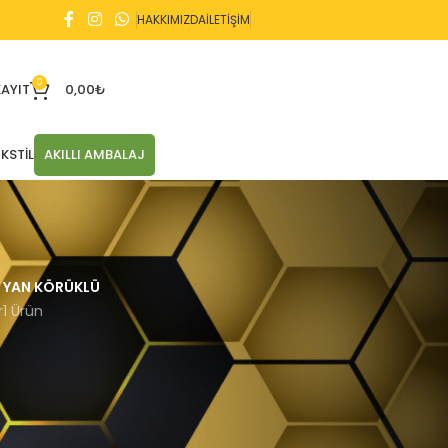
HAKKIMIZDA
İLETİŞİM
0
KAYIT
0,00
₺
KSTIL
AKILLI AMBALAJ
YAN KÖRÜKLÜ
r
1 Ürün