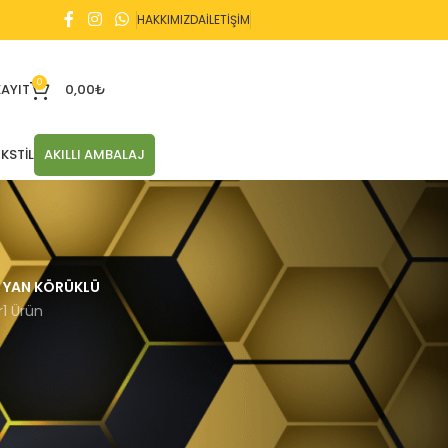
HAKKIMIZDA
İLETİŞİM
0
KAYIT
0,00
₺
KSTIL
AKILLI AMBALAJ
YAN KÖRÜKLÜ
r
1 Ürün
Tek bir sonuç gösteriliyor
21
24