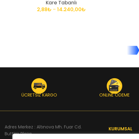
Kare Tabanlı
2,88
₺
–
14.240,00
₺
ÜCRETSİZ KARGO
ONLINE ÖDEME
Adres Merkez : Altınova Mh. Fuar Cd.
KURUMSAL
Buttim Plaza