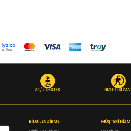
24/7 DESTEK
HIZLI TESLİMA
BİLGİLENDİRME
MÜŞTERİ HİZM