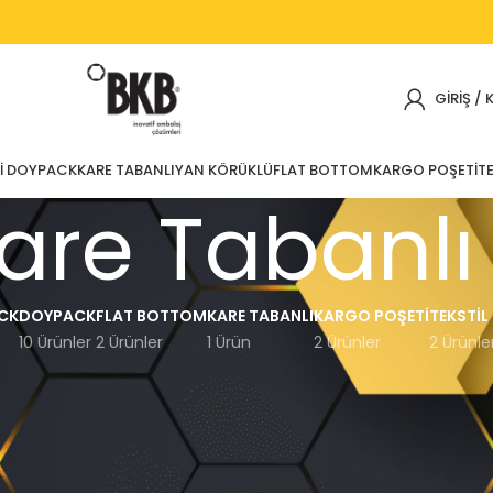
GIRIŞ / 
I DOYPACK
KARE TABANLI
YAN KÖRÜKLÜ
FLAT BOTTOM
KARGO POŞETI
TE
are Tabanlı
CK
DOYPACK
FLAT BOTTOM
KARE TABANLI
KARGO POŞETI
TEKSTIL
10 Ürünler
2 Ürünler
1 Ürün
2 Ürünler
2 Ürünle
Göster
12
15
18