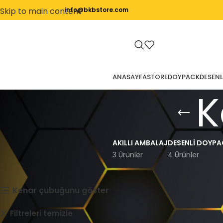
Skip to main content
info@bkbstore.com
ANASAYFA
STORE
DOYPACK
DESENL
K
AKILLI AMBALAJ
DESENLI DOYPA
3 Ürünler
4 Ürünler
Ana Sayfa
Kare Tabanlı
Kenar çubuğunu göster
Kare Tabanlı
Doypack
Filtreleri temizle