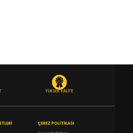
T
YÜKSEK KALİTE
ETLERİ
ÇEREZ POLİTİKASI