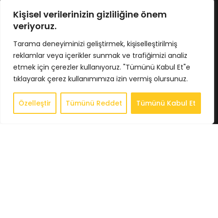
No : 424/5 İç Kapı No : 4033
Osmangazi / BURSA
Kişisel verilerinizin gizliliğine önem
Tel : 0224 211 62 66
veriyoruz.
Gsm : 0543 407 93 23
E-Posta : info@bkbstore.com
Tarama deneyiminizi geliştirmek, kişiselleştirilmiş
reklamlar veya içerikler sunmak ve trafiğimizi analiz
KURUMSAL
etmek için çerezler kullanıyoruz. "Tümünü Kabul Et"e
tıklayarak çerez kullanımımıza izin vermiş olursunuz.
Anasayfa
Hakkımızda
Özelleştir
Tümünü Reddet
Tümünü Kabul Et
0
Store
Store
Sepet
Hesabım
İstek Listesi
Whatsapp
İletişim
BİLGİLENDİRME
Gizlilik Politikası