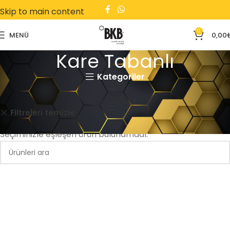
Skip to main content
0
MENÜ
0,00
Kare Tabanlı
Kategoriler
Ana Sayfa
Kare Tabanlı
Otomotiv
Filtreleri temizle
Seçiminizle eşleşen ürün bulunamadı.