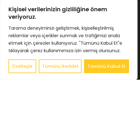
No : 424/5 İç Kapı No : 4033
Osmangazi / BURSA
Kişisel verilerinizin gizliliğine önem
Tel : 0224 211 62 66
veriyoruz.
Gsm : 0543 407 93 23
E-Posta : info@bkbstore.com
Tarama deneyiminizi geliştirmek, kişiselleştirilmiş
reklamlar veya içerikler sunmak ve trafiğimizi analiz
KURUMSAL
etmek için çerezler kullanıyoruz. "Tümünü Kabul Et"e
tıklayarak çerez kullanımımıza izin vermiş olursunuz.
Anasayfa
Hakkımızda
Özelleştir
Tümünü Reddet
Tümünü Kabul Et
0
Store
Store
Sepet
Hesabım
İstek Listesi
Whatsapp
İletişim
BİLGİLENDİRME
Gizlilik Politikası