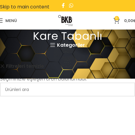
Skip to main content
0
MENÜ
0,00
Kare Tabanlı
Kategoriler
Ana Sayfa
Kare Tabanlı
Tekstil
Filtreleri temizle
Seçiminizle eşleşen ürün bulunamadı.