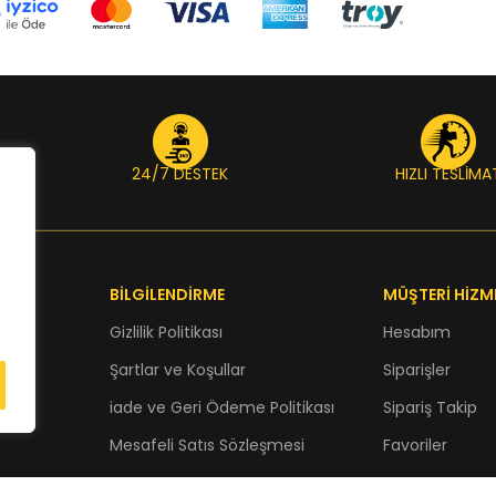
24/7 DESTEK
HIZLI TESLİMA
BİLGİLENDİRME
MÜŞTERİ HİZM
Gizlilik Politikası
Hesabım
Şartlar ve Koşullar
Siparişler
iade ve Geri Ödeme Politikası
Sipariş Takip
Mesafeli Satıs Sözleşmesi
Favoriler