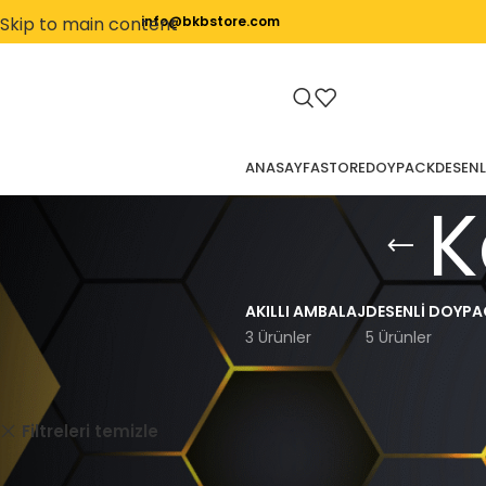
Skip to main content
info@bkbstore.com
ANASAYFA
STORE
DOYPACK
DESENL
K
AKILLI AMBALAJ
DESENLI DOYPA
3 Ürünler
5 Ürünler
Ana Sayfa
Kare Tabanlı
Yan Körüklü
Filtreleri temizle
Seçiminizle eşleşen ürün bulunamadı.