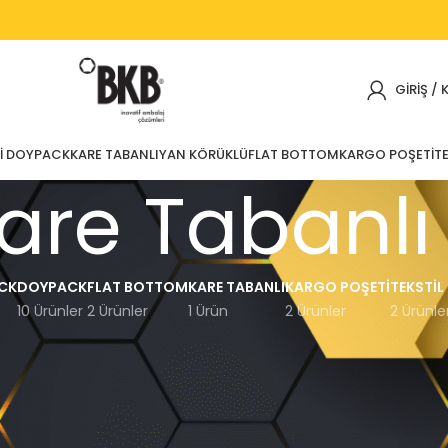
GIRIŞ / 
I DOYPACK
KARE TABANLI
YAN KÖRÜKLÜ
FLAT BOTTOM
KARGO POŞETI
TE
are Tabanlı
CK
DOYPACK
FLAT BOTTOM
KARE TABANLI
KARGO POŞETI
TEKSTIL
10 Ürünler
2 Ürünler
1 Ürün
2 Ürünler
2 Ürünle