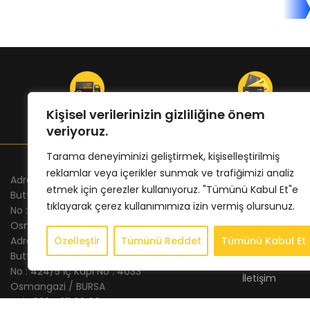
ÜCRETSİZ KARGO
ONLINE ÖDEME
Kişisel verilerinizin gizliliğine önem
veriyoruz.
Tarama deneyiminizi geliştirmek, kişiselleştirilmiş
reklamlar veya içerikler sunmak ve trafiğimizi analiz
Adres Merkez : Altınova Mh. Fuar Cd.
KURUMSAL
etmek için çerezler kullanıyoruz. "Tümünü Kabul Et"e
Buttim Plaza
tıklayarak çerez kullanımımıza izin vermiş olursunuz.
Anasayfa
No : 23 Kat : 24 İç Kapı No : 2402
Osmangazi / BURSA
Hakkımızda
Adres Şube : Altınova Mh. İstanbul Cd.
Özelleştir
Tümünü Reddet
Tümünü Kabul Et
Store
Buttim İş Merkezi
No : 424/5 İç Kapı No : 4033
İletişim
Osmangazi / BURSA
Tel : 0224 211 62 66