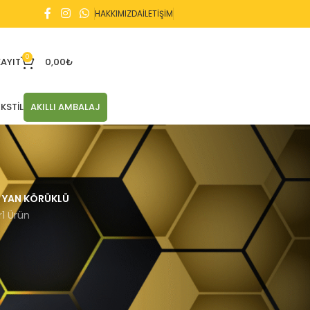
HAKKIMIZDA
İLETİŞİM
0
KAYIT
0,00
₺
KSTIL
AKILLI AMBALAJ
YAN KÖRÜKLÜ
r
1 Ürün