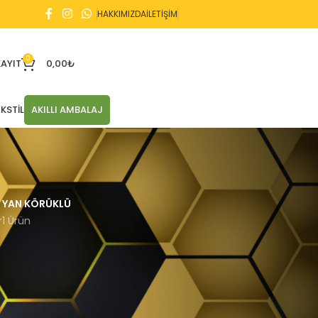
HAKKIMIZDA
İLETİŞİM
0
KAYIT
0,00
₺
KSTIL
AKILLI AMBALAJ
YAN KÖRÜKLÜ
r
1 Ürün