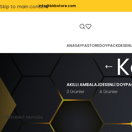
Skip to main content
info@bkbstore.com
ANASAYFA
STORE
DOYPACK
DESENL
K
AKILLI AMBALAJ
DESENLI DOYPA
3 Ürünler
4 Ürünler
Ana Sayfa
Kargo Poşeti
Gida
Filtreleri temizle
Seçiminizle eşleşen ürün bulunamadı.