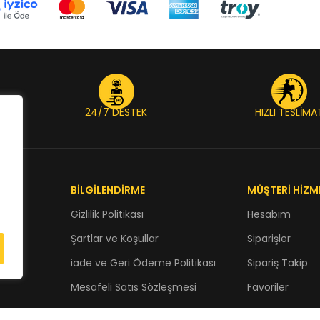
24/7 DESTEK
HIZLI TESLİMA
BİLGİLENDİRME
MÜŞTERİ HİZM
Gizlilik Politikası
Hesabım
Şartlar ve Koşullar
Siparişler
iade ve Geri Ödeme Politikası
Sipariş Takip
Mesafeli Satıs Sözleşmesi
Favoriler