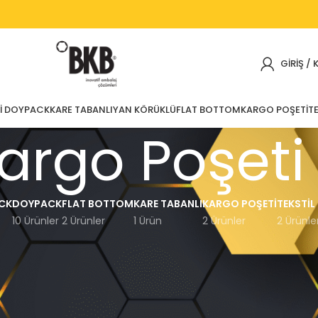
GIRIŞ / 
I DOYPACK
KARE TABANLI
YAN KÖRÜKLÜ
FLAT BOTTOM
KARGO POŞETI
TE
argo Poşeti
CK
DOYPACK
FLAT BOTTOM
KARE TABANLI
KARGO POŞETI
TEKSTIL
10 Ürünler
2 Ürünler
1 Ürün
2 Ürünler
2 Ürünle