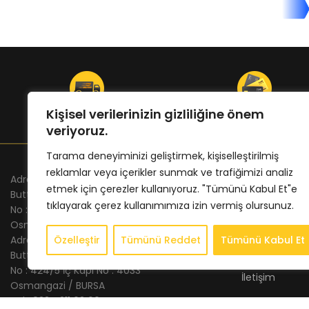
ÜCRETSİZ KARGO
ONLINE ÖDEME
Kişisel verilerinizin gizliliğine önem
veriyoruz.
Tarama deneyiminizi geliştirmek, kişiselleştirilmiş
reklamlar veya içerikler sunmak ve trafiğimizi analiz
Adres Merkez : Altınova Mh. Fuar Cd.
KURUMSAL
etmek için çerezler kullanıyoruz. "Tümünü Kabul Et"e
Buttim Plaza
tıklayarak çerez kullanımımıza izin vermiş olursunuz.
Anasayfa
No : 23 Kat : 24 İç Kapı No : 2402
Osmangazi / BURSA
Hakkımızda
Adres Şube : Altınova Mh. İstanbul Cd.
Özelleştir
Tümünü Reddet
Tümünü Kabul Et
Store
Buttim İş Merkezi
No : 424/5 İç Kapı No : 4033
İletişim
Osmangazi / BURSA
Tel : 0224 211 62 66