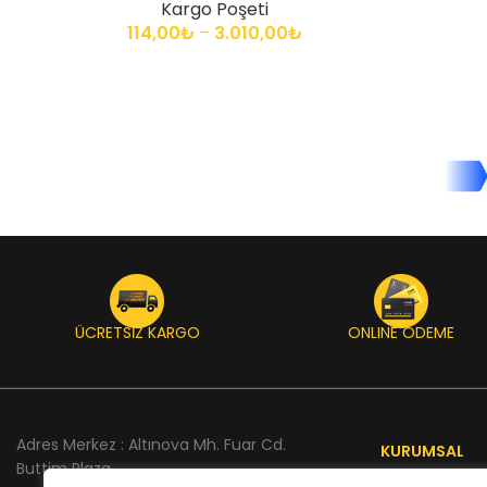
Kargo Poşeti
114,00
₺
–
3.010,00
₺
ÜCRETSİZ KARGO
ONLINE ÖDEME
Adres Merkez : Altınova Mh. Fuar Cd.
KURUMSAL
Buttim Plaza