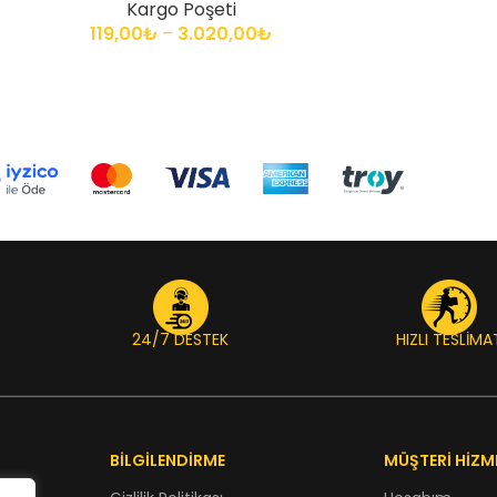
Kargo Poşeti
119,00
₺
–
3.020,00
₺
24/7 DESTEK
HIZLI TESLİMA
BİLGİLENDİRME
MÜŞTERİ HİZM