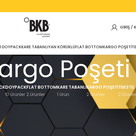
GIRIŞ / 
I DOYPACK
KARE TABANLI
YAN KÖRÜKLÜ
FLAT BOTTOM
KARGO POŞETI
TE
argo Poşeti
CK
DOYPACK
FLAT BOTTOM
KARE TABANLI
KARGO POŞETI
TEKSTIL
10 Ürünler
2 Ürünler
1 Ürün
2 Ürünler
2 Ürünle
Göster
12
15
18