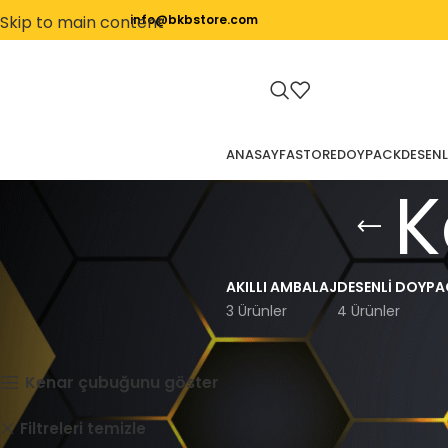
Skip to main content
info@bkbstore.com
ANASAYFA
STORE
DOYPACK
DESENL
K
AKILLI AMBALAJ
DESENLI DOYPA
3 Ürünler
4 Ürünler
Ana Sayfa
Kargo Poşeti
Kenar çubuğunu göster
Kargo Poşeti
Filtreleri temizle