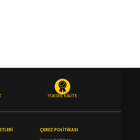
T
YÜKSEK KALİTE
ETLERİ
ÇEREZ POLİTİKASI