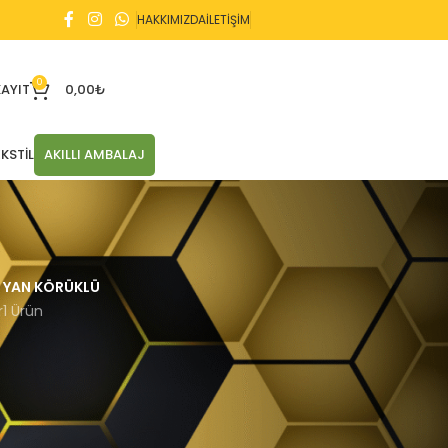
HAKKIMIZDA
İLETİŞİM
0
KAYIT
0,00
₺
KSTIL
AKILLI AMBALAJ
YAN KÖRÜKLÜ
r
1 Ürün
2 sonucun tümü gösteriliyor
21
24