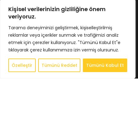
No : 424/5 İç Kapı No : 4033
Osmangazi / BURSA
Kişisel verilerinizin gizliliğine önem
Tel : 0224 211 62 66
veriyoruz.
Gsm : 0543 407 93 23
E-Posta : info@bkbstore.com
Tarama deneyiminizi geliştirmek, kişiselleştirilmiş
reklamlar veya içerikler sunmak ve trafiğimizi analiz
KURUMSAL
etmek için çerezler kullanıyoruz. "Tümünü Kabul Et"e
tıklayarak çerez kullanımımıza izin vermiş olursunuz.
Anasayfa
Hakkımızda
Özelleştir
Tümünü Reddet
Tümünü Kabul Et
0
Store
Store
Sepet
Hesabım
İstek Listesi
Whatsapp
İletişim
BİLGİLENDİRME
Gizlilik Politikası