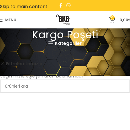
Skip to main content
0
MENÜ
0,00
Kargo Poşeti
Kategoriler
Ana Sayfa
Kargo Poşeti
Yan Körüklü
Filtreleri temizle
Seçiminizle eşleşen ürün bulunamadı.