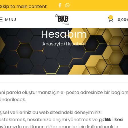
Skip to main content
0
MENÜ
0,00
Hesabım
Anasayfa
Hesabım
ye Ol
-posta adresi
*
eni parola oluşturmanız için e-posta adresinize bir bağlan
önderilecek.
şisel verileriniz bu web sitesindeki deneyiminizi
esteklemek, hesabınıza erişimi yönetmek ve
gizlilik ilkesi
ayfamızda açıklanan diğer amaçlar için kullanılacaktır.