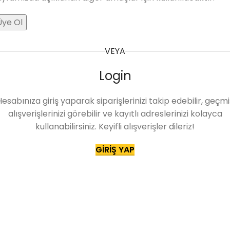
Üye Ol
VEYA
Login
Hesabınıza giriş yaparak siparişlerinizi takip edebilir, geçmi
alışverişlerinizi görebilir ve kayıtlı adreslerinizi kolayca
kullanabilirsiniz. Keyifli alışverişler dileriz!
GIRIŞ YAP