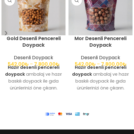
Gold Desenli Pencereli
Mor Desenli Pencereli
Doypack
Doypack
Desenli Doypack
Desenli Doypack
542,00
₺
–
7.800,00
₺
542,00
₺
–
7.800,00
₺
Hazır desenli pencereli
Hazır desenli pencereli
doypack
ambalaj ve hazır
doypack
ambalaj ve hazır
baskılı doypack ile gıda
baskılı doypack ile gıda
ürünlerinizi öne çıkarın.
ürünlerinizi öne çıkarın.
Pencereli doypack, kilitli
Pencereli doypack, kilitli
doypack poşet çözümleri
doypack poşet çözümleri
sunar.
sunar.