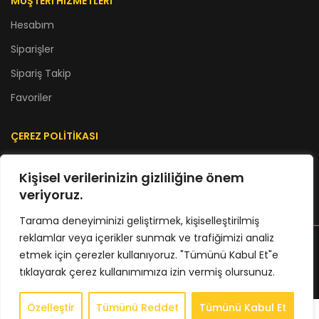
MÜŞTERİ HİZMETLERİ
Hesabım
Siparişler
Sipariş Takip
Favoriler
ÇEREZ POLİTİKASI
Çerez Politikası
Kişisel verilerinizin gizliliğine önem
KVKK Aydınlanma Metni
veriyoruz.
Tarama deneyiminizi geliştirmek, kişiselleştirilmiş
BKBSTORE
2025
reklamlar veya içerikler sunmak ve trafiğimizi analiz
Web Dizayn :
Web Center
etmek için çerezler kullanıyoruz. "Tümünü Kabul Et"e
tıklayarak çerez kullanımımıza izin vermiş olursunuz.
Özelleştir
Tümünü Reddet
Tümünü Kabul Et
0