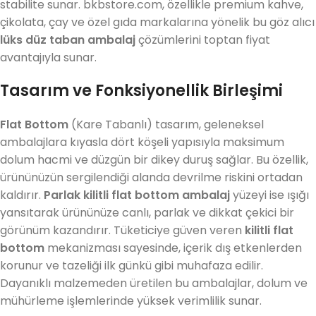
stabilite sunar. bkbstore.com, özellikle premium kahve,
çikolata, çay ve özel gıda markalarına yönelik bu göz alıcı
lüks düz taban ambalaj
çözümlerini toptan fiyat
avantajıyla sunar.
Tasarım ve Fonksiyonellik Birleşimi
Flat Bottom
(Kare Tabanlı) tasarım, geleneksel
ambalajlara kıyasla dört köşeli yapısıyla maksimum
dolum hacmi ve düzgün bir dikey duruş sağlar. Bu özellik,
ürününüzün sergilendiği alanda devrilme riskini ortadan
kaldırır.
Parlak kilitli flat bottom ambalaj
yüzeyi ise ışığı
yansıtarak ürününüze canlı, parlak ve dikkat çekici bir
görünüm kazandırır. Tüketiciye güven veren
kilitli flat
bottom
mekanizması sayesinde, içerik dış etkenlerden
korunur ve tazeliği ilk günkü gibi muhafaza edilir.
Dayanıklı malzemeden üretilen bu ambalajlar, dolum ve
mühürleme işlemlerinde yüksek verimlilik sunar.