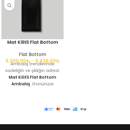
Mat Kilitli Flat Bottom
Flat Bottom
5.300,00
₺
–
5.438,00
₺
Ambalaj trendlerinde
sadeliğin ve şıklığın adresi:
Mat Kilitli Flat Bottom
Ambalaj
. Ürününüze
sofistike, modern ve
dokunsal bir premium his
katmak için mat yüzey
idealdir.
Mat kilitli flat
bottom ambalaj
çözümleri, ışığı yansıtmak