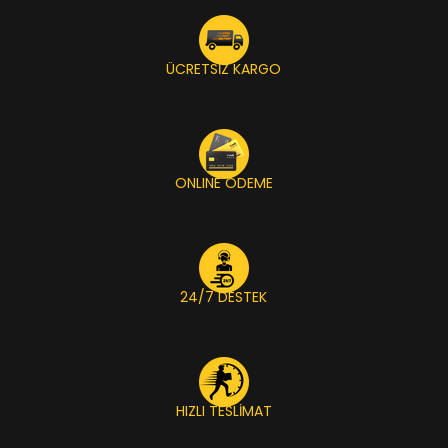
yerine emerek, minimalist
ve zarif bir marka imajı
oluşturmanıza yardımcı
ÜCRETSİZ KARGO
olur. bkbstore.com, en
yüksek kaliteli
kare tabanlı
mat poşet
çeşitlerini,
gıda, kozmetik ve lüks
tüketim ürünleri için toptan
ONLINE ÖDEME
alım avantajlarıyla
sunmaktadır.
Ürünlerimiz tek adet
olarak satılmamaktadır.
Ürün fiyatlarımızı ölçü ve
24/7 DESTEK
adet seçerek görebilirisiniz.
HIZLI TESLİMAT