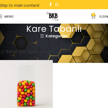
Skip to main content
0
MENÜ
0,00
Kare Tabanlı
Kategoriler
Ana Sayfa
Kare Tabanlı
Tek bir sonuç gösteriliyor
Kenar çubuğunu göster