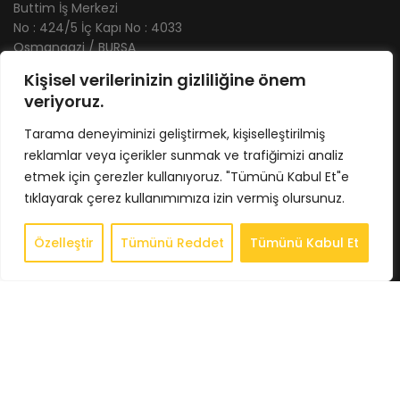
Buttim İş Merkezi
No : 424/5 İç Kapı No : 4033
Osmangazi / BURSA
Tel : 0224 211 62 66
Kişisel verilerinizin gizliliğine önem
Gsm : 0543 407 93 23
veriyoruz.
E-Posta : info@bkbstore.com
Tarama deneyiminizi geliştirmek, kişiselleştirilmiş
KURUMSAL
reklamlar veya içerikler sunmak ve trafiğimizi analiz
etmek için çerezler kullanıyoruz. "Tümünü Kabul Et"e
Anasayfa
tıklayarak çerez kullanımımıza izin vermiş olursunuz.
Hakkımızda
Store
Özelleştir
Tümünü Reddet
Tümünü Kabul Et
0
Store
Sepet
Hesabım
İstek Listesi
Whatsapp
İletişim
BİLGİLENDİRME