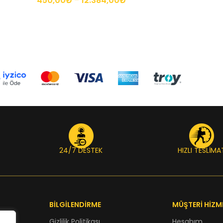
450,00
₺
–
12.384,00
₺
24/7 DESTEK
HIZLI TESLİMA
BİLGİLENDİRME
MÜŞTERİ HİZM
Gizlilik Politikası
Hesabım