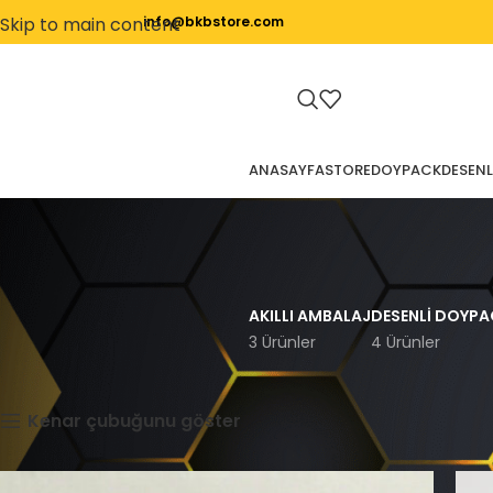
Skip to main content
info@bkbstore.com
ANASAYFA
STORE
DOYPACK
DESENL
AKILLI AMBALAJ
DESENLI DOYPA
3 Ürünler
4 Ürünler
Ana Sayfa
Tekstil
Kenar çubuğunu göster