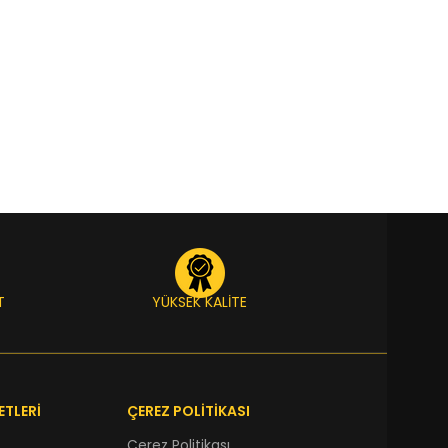
T
YÜKSEK KALİTE
ETLERİ
ÇEREZ POLİTİKASI
Çerez Politikası