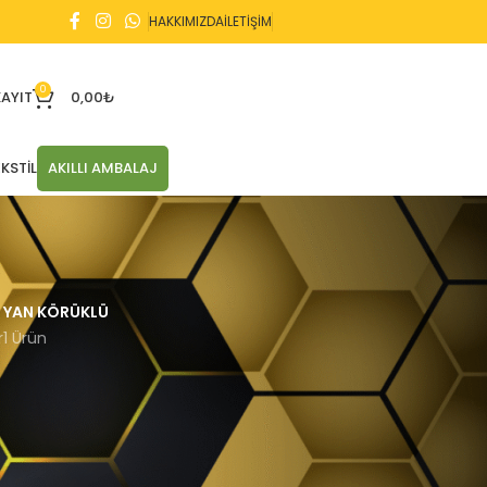
HAKKIMIZDA
İLETİŞİM
0
KAYIT
0,00
₺
KSTIL
AKILLI AMBALAJ
YAN KÖRÜKLÜ
r
1 Ürün
2 sonucun tümü gösteriliyor
21
24