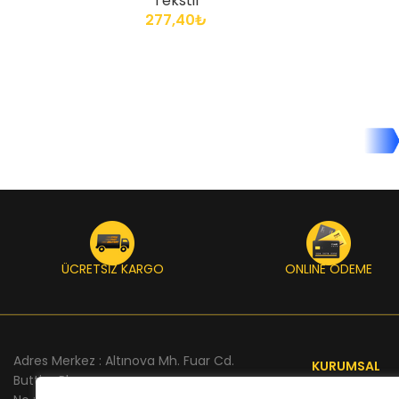
Tekstil
277,40
₺
ÜCRETSİZ KARGO
ONLINE ÖDEME
Adres Merkez : Altınova Mh. Fuar Cd.
KURUMSAL
Buttim Plaza
Anasayfa