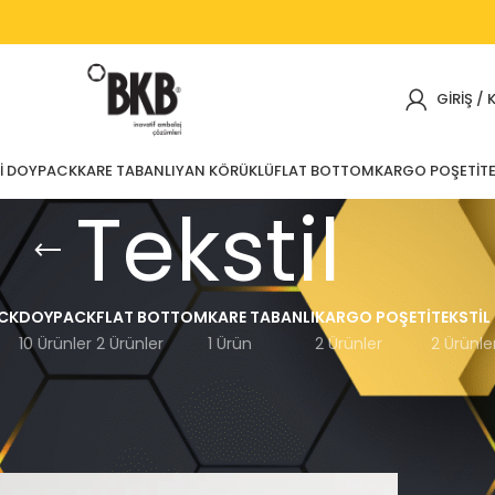
GIRIŞ / 
I DOYPACK
KARE TABANLI
YAN KÖRÜKLÜ
FLAT BOTTOM
KARGO POŞETI
TE
Tekstil
CK
DOYPACK
FLAT BOTTOM
KARE TABANLI
KARGO POŞETI
TEKSTIL
10 Ürünler
2 Ürünler
1 Ürün
2 Ürünler
2 Ürünle
Göster
12
15
18