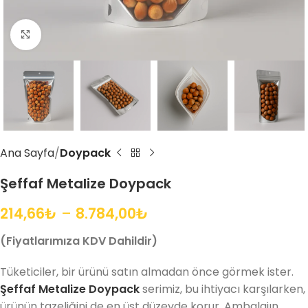
Büyütmek için tıklayın
Ana Sayfa
Doypack
Şeffaf Metalize Doypack
214,66
₺
–
8.784,00
₺
(Fiyatlarımıza KDV Dahildir)
Tüketiciler, bir ürünü satın almadan önce görmek ister.
Şeffaf Metalize Doypack
serimiz, bu ihtiyacı karşılarken,
ürünün tazeliğini de en üst düzeyde korur. Ambalajın