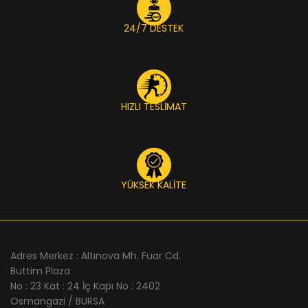
uygun
Şeffaf Doypack
ihtiyaçlarını karşılayarak,
Fiyatları
ile toptan alım
24/7 DESTEK
ürün sunumunda fark
avantajları sunar.
yaratmalarını sağlar.
Ürünlerimiz tek adet
Ürünlerimiz tek adet
olarak satılmamaktadır.
olarak satılmamaktadır.
Ürün fiyatlarımızı ölçü ve
Ürün fiyatlarımızı ölçü ve
adet seçerek görebilirisiniz.
HIZLI TESLİMAT
adet seçerek görebilirisiniz.
YÜKSEK KALİTE
Adres Merkez : Altınova Mh. Fuar Cd.
Buttim Plaza
No : 23 Kat : 24 İç Kapı No : 2402
Osmangazi / BURSA