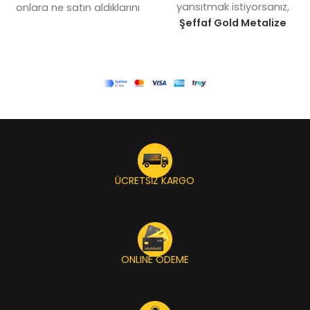
yansıtmak istiyorsanız,
onlara ne satın aldıklarını
Şeffaf Gold Metalize
göstermektir.
Şeffaf
Doypack
serimiz tam size
Doypack
serimiz, tam da
göre. Bu
Gold Metalize
bu amaca hizmet eder.
Doypack
çözümleri, lüks
İçeriği tamamen görünür
tüketim ürünleri ve
kılan yapısıyla,
premium gıdalar için
müşterilerinizin ürününüzün
tasarlanmış olup, gold
kalitesini anında fark
(altın) renginin göz alıcı
etmesini sağlar.
Ürünü
parlaklığını üstün koruma
gösteren poşet
teknolojisiyle birleştirir.
arayışındaki markalar için
ÜCRETSİZ KARGO
Şeffaf altın ambalaj
ideal olan bu ekonomik
detayı sayesinde, içeriğin
ambalaj çözümü, özellikle
kalitesi sergilenirken,
baharat, kuru meyve,
ambalajın geri kalanı ışık
kuruyemiş ve şekerleme
ve neme karşı güçlü bir
sektörleri için
ONLINE ÖDEME
bariyer oluşturur.
BKB
vazgeçilmezdir.
Store
, lüks segmentteki
bkbstore.com, her
tüm markaların
şeffaf
ölçekten işletme için en
gold doypack toptan