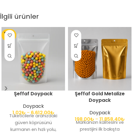
İlgili ürünler
TÜKEN
DI
Şeffaf Doypack
Şeffaf Gold Metalize
Doypack
Doypack
1,02
₺
–
6.612,00
₺
Doypack
Tüketicilerle aranızdaki
198,00
₺
–
11.858,40
₺
Markanızın kalitesini ve
güven köprüsünü
prestijini ilk bakışta
kurmanın en hızlı yolu,