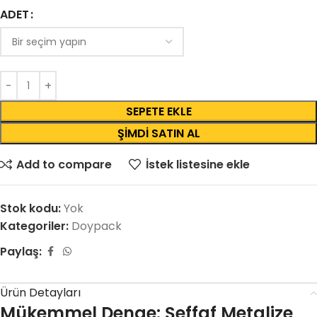
ADET
SEPETE EKLE
ŞIMDI SATIN AL
Add to compare
İstek listesine ekle
Stok kodu:
Yok
Kategoriler:
Doypack
Paylaş:
Ürün Detayları
Mükemmel Denge: Şeffaf Metalize