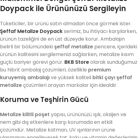
Doypack ile Ürününüzü Sergileyin
Tüketiciler, bir ürünü satın almadan önce görmek ister.
Şeffaf Metalize Doypack
serimiz, bu ihtiyacı karşılarken,
ürünün tazeliğini de en üst düzeyde korur. Ambalajın
belirli bir bölümündeki
şeffaf metalize
pencere, içerideki
ürünün kalitesini sergilemenizi sağlarken, metalize kısım
güçlü bariyer görevi görür.
BKB Store
olarak sunduğumuz
bu hibrit ambalaj çözümleri, özellikle
premium
kuruyemiş ambalajı
ve yüksek kaliteli
bitki çayı şeffaf
metalize
çözümleri arayan markalar için idealdir.
Koruma ve Teşhirin Gücü
Metalize kilitli poşet
yapısı, ürününüzü ışık, oksijen ve
nem gibi dış etkenlere karşı korumada en etkili
çözümdür. Metalize katman, UV ışınlarının ürüne
ulaşmasını engelleyerek tat, koku ve vitamin değerlerinin