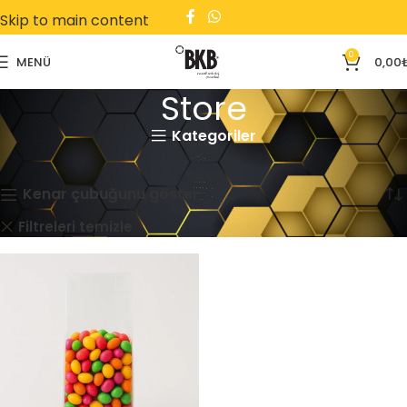
Skip to main content
0
MENÜ
0,00
Store
Kategoriler
Ana Sayfa
Store
Tek bir sonuç gösteriliyor
Kenar çubuğunu göster
Kare Tabanlı
Filtreleri temizle