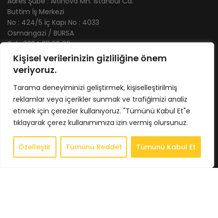
Adres Şube : Altınova Mh. İstanbul Cd.
Buttim İş Merkezi
No : 424/5 İç Kapı No : 4033
Osmangazi / BURSA
Tel : 0224 211 62 66
Gsm : 0543 407 93 23
Kişisel verilerinizin gizliliğine önem
E-Posta : info@bkbstore.com
veriyoruz.
Tarama deneyiminizi geliştirmek, kişiselleştirilmiş
KURUMSAL
reklamlar veya içerikler sunmak ve trafiğimizi analiz
Anasayfa
etmek için çerezler kullanıyoruz. "Tümünü Kabul Et"e
Hakkımızda
tıklayarak çerez kullanımımıza izin vermiş olursunuz.
Store
Özelleştir
Tümünü Reddet
Tümünü Kabul Et
0
İletişim
Store
Sepet
Hesabım
İstek Listesi
Whatsapp
BİLGİLENDİRME