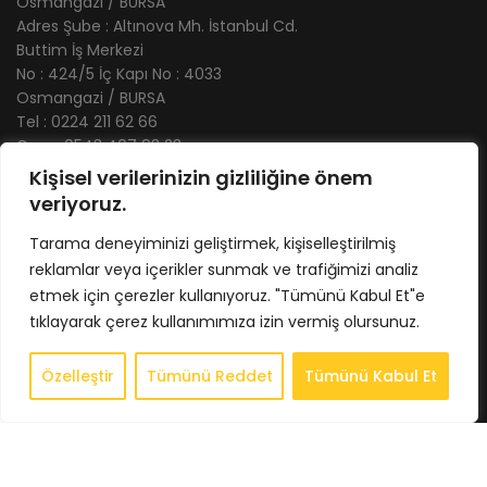
Osmangazi / BURSA
Adres Şube : Altınova Mh. İstanbul Cd.
Buttim İş Merkezi
No : 424/5 İç Kapı No : 4033
Osmangazi / BURSA
Tel : 0224 211 62 66
Gsm : 0543 407 93 23
E-Posta : info@bkbstore.com
Kişisel verilerinizin gizliliğine önem
veriyoruz.
KURUMSAL
Tarama deneyiminizi geliştirmek, kişiselleştirilmiş
Anasayfa
reklamlar veya içerikler sunmak ve trafiğimizi analiz
Hakkımızda
etmek için çerezler kullanıyoruz. "Tümünü Kabul Et"e
tıklayarak çerez kullanımımıza izin vermiş olursunuz.
Store
İletişim
Özelleştir
Tümünü Reddet
Tümünü Kabul Et
0
Store
Sepet
Hesabım
İstek Listesi
Whatsapp