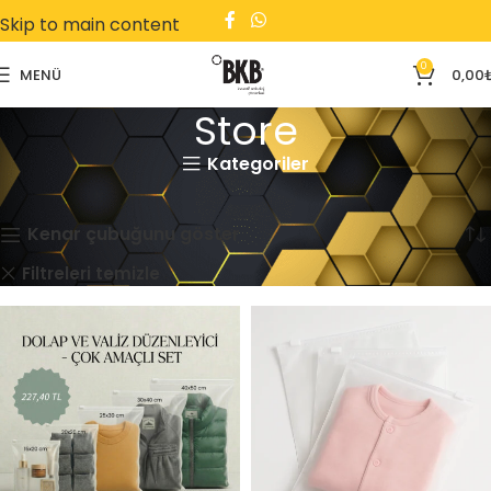
Skip to main content
0
MENÜ
0,00
Store
Kategoriler
Ana Sayfa
Store
2 sonucun tümü gösteriliyor
Kenar çubuğunu göster
Tekstil
Filtreleri temizle